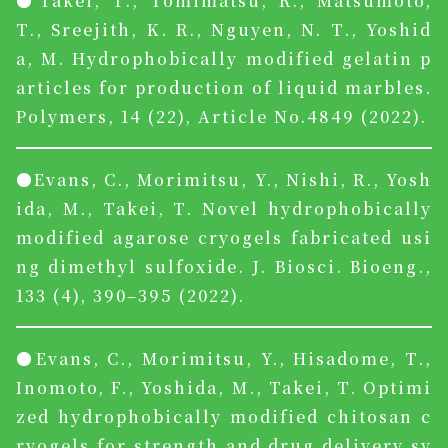
●Takei, T., Tomimatsu, R., Matsumoto,
T., Sreejith, K. R., Nguyen, N. T., Yoshid
a, M. Hydrophobically modified gelatin p
articles for production of liquid marbles.
Polymers, 14 (22), Article No.4849 (2022).
●Evans, C., Morimitsu, Y., Nishi, R., Yosh
ida, M., Takei, T. Novel hydrophobically
modified agarose cryogels fabricated usi
ng dimethyl sulfoxide. J. Biosci. Bioeng.,
133 (4), 390–395 (2022).
●Evans, C., Morimitsu, Y., Hisadome, T.,
Inomoto, F., Yoshida, M., Takei, T. Optimi
zed hydrophobically modified chitosan c
ryogels for strength and drug delivery sy