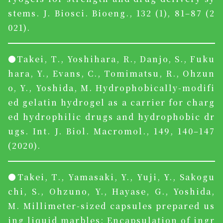
stems. J. Biosci. Bioeng., 132 (1), 81–87 (2
021).
●Takei, T., Yoshihara, R., Danjo, S., Fuku
hara, Y., Evans, C., Tomimatsu, R., Ohzun
o, Y., Yoshida, M. Hydrophobically-modifi
ed gelatin hydrogel as a carrier for charg
ed hydrophilic drugs and hydrophobic dr
ugs. Int. J. Biol. Macromol., 149, 140–147
(2020).
●Takei, T., Yamasaki, Y., Yuji, Y., Sakogu
chi, S., Ohzuno, Y., Hayase, G., Yoshida,
M. Millimeter-sized capsules prepared us
ing liquid marbles: Encapsulation of ingr