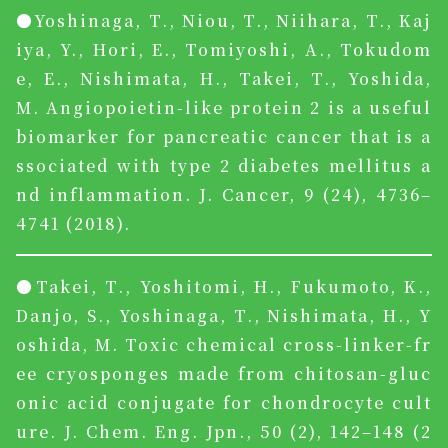
●Yoshinaga, T., Niou, T., Niihara, T., Kaj
iya, Y., Hori, E., Tomiyoshi, A., Tokudom
e, E., Nishimata, H., Takei, T., Yoshida,
M. Angiopoietin-like protein 2 is a useful
biomarker for pancreatic cancer that is a
ssociated with type 2 diabetes mellitus a
nd inflammation. J. Cancer, 9 (24), 4736–
4741 (2018).
●Takei, T., Yoshitomi, H., Fukumoto, K.,
Danjo, S., Yoshinaga, T., Nishimata, H., Y
oshida, M. Toxic chemical cross-linker-fr
ee cryosponges made from chitosan-gluc
onic acid conjugate for chondrocyte cult
ure. J. Chem. Eng. Jpn., 50 (2), 142–148 (2