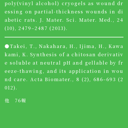
poly(vinyl alcohol) cryogels as wound dr
essing on partial-thickness wounds in di
abetic rats. J. Mater. Sci. Mater. Med., 24
(10), 2479–2487 (2013).
●Takei, T., Nakahara, H., Ijima, H., Kawa
kami, K. Synthesis of a chitosan derivativ
e soluble at neutral pH and gellable by fr
eeze-thawing, and its application in wou
nd care. Acta Biomater., 8 (2), 686–693 (2
012).
他 76報