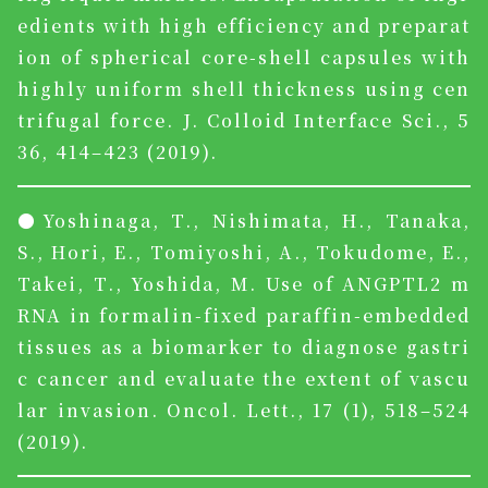
edients with high efficiency and preparat
ion of spherical core-shell capsules with
highly uniform shell thickness using cen
trifugal force. J. Colloid Interface Sci., 5
36, 414–423 (2019).
●Yoshinaga, T., Nishimata, H., Tanaka,
S., Hori, E., Tomiyoshi, A., Tokudome, E.,
Takei, T., Yoshida, M. Use of ANGPTL2 m
RNA in formalin-fixed paraffin-embedded
tissues as a biomarker to diagnose gastri
c cancer and evaluate the extent of vascu
lar invasion. Oncol. Lett., 17 (1), 518–524
(2019).